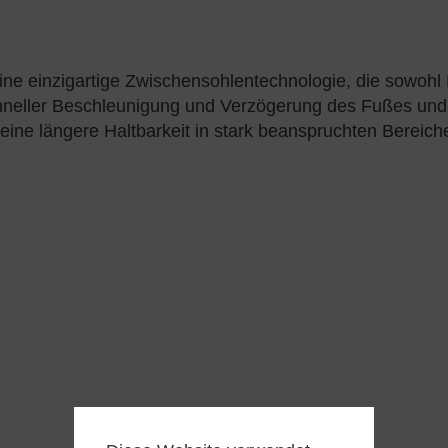
ine einzigartige Zwischensohlentechnologie, die sowohl 
neller Beschleunigung und Verzögerung des Fußes und l
ine längere Haltbarkeit in stark beanspruchten Bereiche