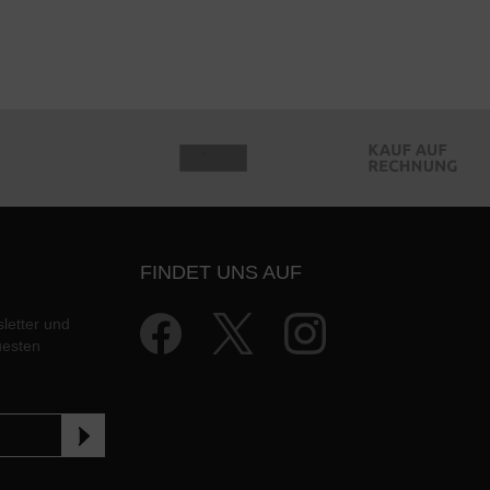
FINDET UNS AUF
letter und
uesten