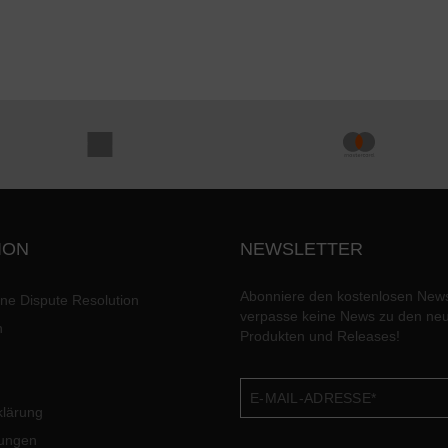
ION
NEWSLETTER
Abonniere den kostenlosen News
ine Dispute Resolution
verpasse keine News zu den ne
n
Produkten und Releases!
klärung
lungen