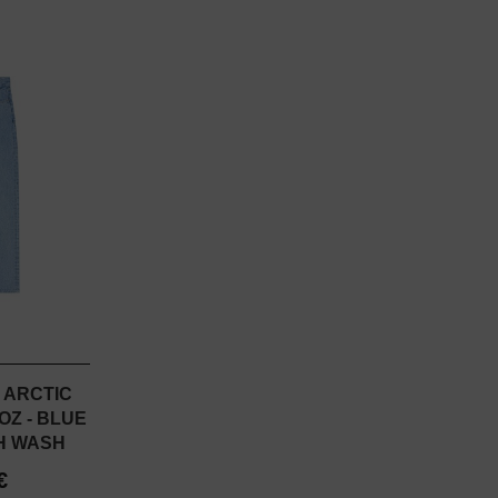
 ARCTIC
OZ - BLUE
H WASH
€