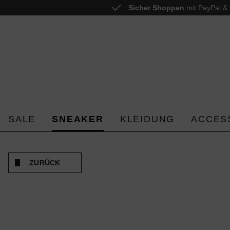
Sicher Shoppen
mit PayPal & 
 springen
Zur Hauptnavigation springen
SALE
SNEAKER
KLEIDUNG
ACCES
ZURÜCK