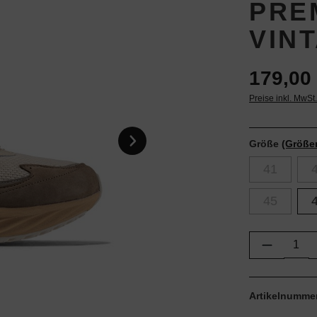
PRE
VIN
179,00 
Preise inkl. MwSt
Größe
(Größe
41
45
Produkt 
Artikelnumme