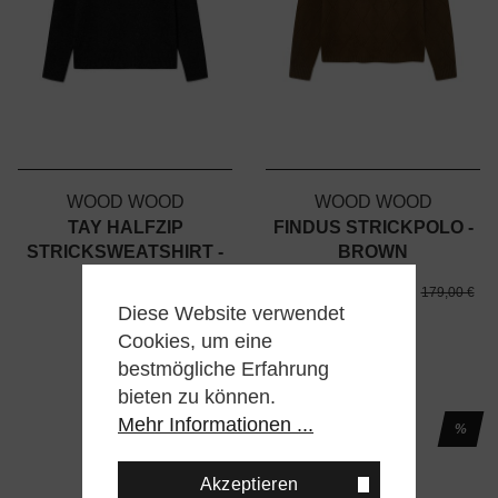
WOOD WOOD
WOOD WOOD
TAY HALFZIP
FINDUS STRICKPOLO -
STRICKSWEATSHIRT -
BROWN
BLACK
79,00 €
179,00 €
179,00 €
159,00 €
Diese Website verwendet
Cookies, um eine
bestmögliche Erfahrung
bieten zu können.
Mehr Informationen ...
%
%
Akzeptieren