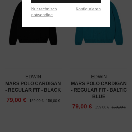
Nur technisch
Konfigurieren
notwendige
EDWIN
EDWIN
MARS POLO CARDIGAN
MARS POLO CARDIGAN
- REGULAR FIT - BLACK
- REGULAR FIT - BALTIC
BLUE
79,00 €
159,00 €
159,00 €
79,00 €
159,00 €
159,00 €