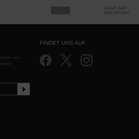
FINDET UNS AUF
letter und
uesten