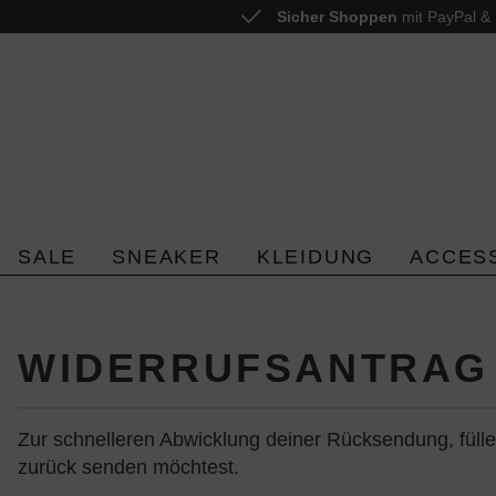
Sicher Shoppen
mit PayPal & 
 springen
Zur Hauptnavigation springen
SALE
SNEAKER
KLEIDUNG
ACCES
WIDERRUFSANTRAG 
Zur schnelleren Abwicklung deiner Rücksendung, fülle
zurück senden möchtest.