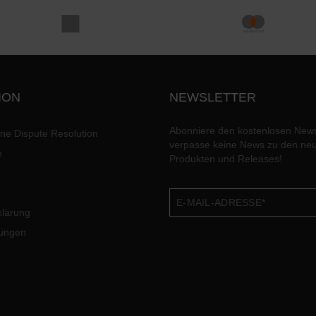
ION
NEWSLETTER
Abonniere den kostenlosen News
ine Dispute Resolution
verpasse keine News zu den ne
n
Produkten und Releases!
klärung
lungen