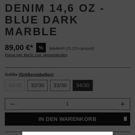
DENIM 14,6 OZ -
BLUE DARK
MARBLE
89,00 €*
%
119,00 €*
(25.21% gespart)
Preise inkl. MwSt. zzgl. Versandkosten
Größe
(Größentabellen)
30/30
32/30
33/30
34/30
Produkt Anzahl: Gib den gewünschten Wert e
IN DEN WARENKORB