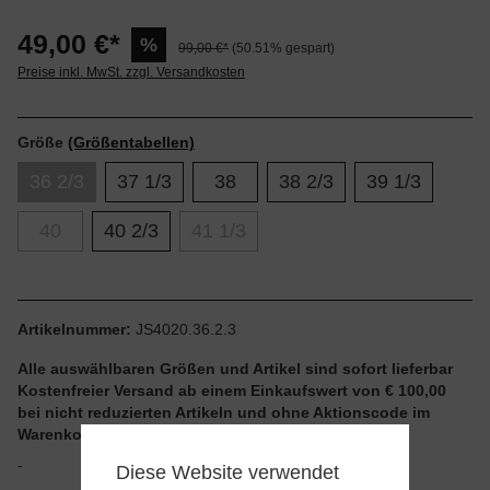
49,00 €*
%
99,00 €*
(50.51% gespart)
Preise inkl. MwSt. zzgl. Versandkosten
Größe
(Größentabellen)
36 2/3
37 1/3
38
38 2/3
39 1/3
40
40 2/3
41 1/3
Artikelnummer:
JS4020.36.2.3
Alle auswählbaren Größen und Artikel sind sofort lieferbar
Kostenfreier Versand ab einem Einkaufswert von € 100,00
bei nicht reduzierten Artikeln und ohne Aktionscode im
Warenkorb
-
Diese Website verwendet