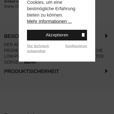
Artikel ist wie angegeben im Store verfügbar
Cookies, um eine
Wähle Click & Collect beim Checkout
bestmögliche Erfahrung
bieten zu können.
Mehr Informationen ...
Akzeptieren
BESCHREIBUNG
DER ADIDAS TAEKWONDO ENTSPRINGT DEN
Nur technisch
Konfigurieren
FRÜHEN 2000ER JAHREN. DAS MINIMALISTISCHE
notwendige
LOW-PROFILE DESIGN UND DAS WEICHE FUTTER
SORGE…
MEHR
PRODUKTSICHERHEIT