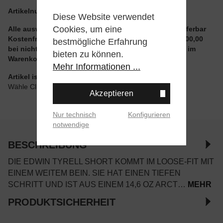
Artikelnummer:
I033423-01J9.38
Diese Website verwendet
Cookies, um eine
Alle auswählbaren Größen und Artikel sind sofort lieferbar
Kostenfreier Versand ab einem Einkaufswert von € 100,00
bestmögliche Erfahrung
bei nicht reduzierten Artikeln und ohne Aktionscode im
bieten zu können.
Warenkorb
Mehr Informationen ...
Artikel ist wie angegeben im Store verfügbar
Wähle Click & Collect beim Checkout
Akzeptieren
Nur technisch
Konfigurieren
notwendige
BESCHREIBUNG
DIE EDWIN TYRELL SHORT KOMMT IM LOOSE-FIT MIT
EINEM WEITEM BEIN. SIE HAT EINEN TIEFEN
SCHRITT UND IST AUS EINEM 14,6 OZ ARCT…
MEHR
PRODUKTSICHERHEIT