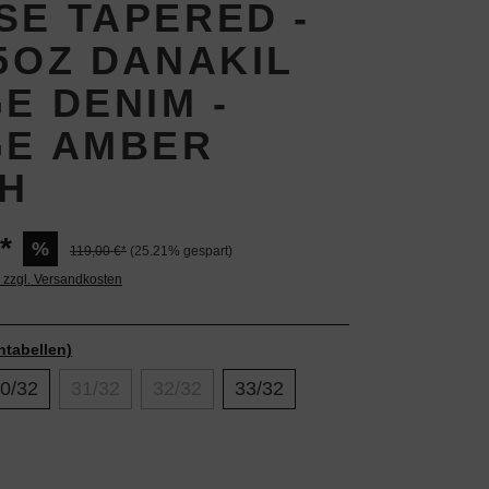
SE TAPERED -
25OZ DANAKIL
E DENIM -
GE AMBER
H
*
%
119,00 €*
(25.21% gespart)
. zzgl. Versandkosten
ntabellen)
0/32
31/32
32/32
33/32