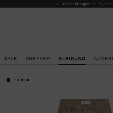
Sicher Shoppen
mit PayPal & 
 springen
Zur Hauptnavigation springen
SALE
SNEAKER
KLEIDUNG
ACCES
ZURÜCK