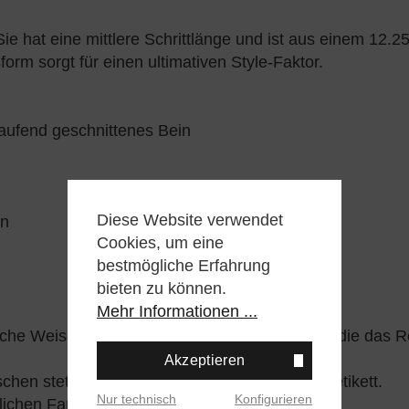
 hat eine mittlere Schrittlänge und ist aus einem 12.25
m sorgt für einen ultimativen Style-Faktor.
laufend geschnittenes Bein
Diese Website verwendet
on
Cookies, um eine
bestmögliche Erfahrung
bieten zu können.
Mehr Informationen ...
iche Weise eine Farbverblassung durchlaufen, die das Re
Akzeptieren
hen stets die Pflegehinweise auf dem Pflegeetikett.
Nur technisch
Konfigurieren
nlichen Farben.