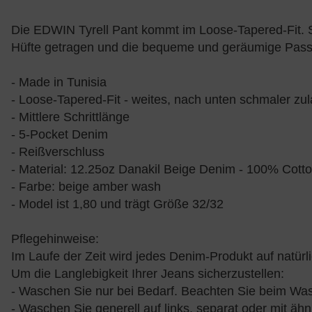
Die EDWIN Tyrell Pant kommt im Loose-Tapered-Fit. Sie
Hüfte getragen und die bequeme und geräumige Passfor
- Made in Tunisia
- Loose-Tapered-Fit - weites, nach unten schmaler zu
- Mittlere Schrittlänge
- 5-Pocket Denim
- Reißverschluss
- Material: 12.25oz Danakil Beige Denim - 100% Cott
- Farbe: beige amber wash
- Model ist 1,80 und trägt Größe 32/32
Pflegehinweise:
Im Laufe der Zeit wird jedes Denim-Produkt auf natürl
Um die Langlebigkeit Ihrer Jeans sicherzustellen:
- Waschen Sie nur bei Bedarf. Beachten Sie beim Wasc
- Waschen Sie generell auf links, separat oder mit äh