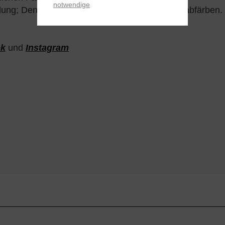
notwendige
eidung; Denim kann bei Nässe oder Trockenheit abfärben.
ok
und
Instagram