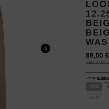
LOO
12.
BEIG
BEI
WAS
89,00 €
Preise inkl. MwSt
Größe
(Größe
29/32
3
34/32