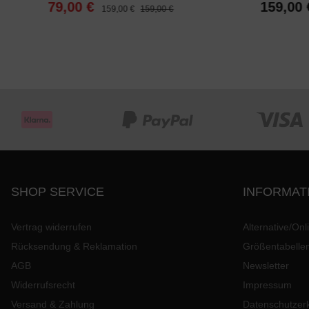
79,00 €
159,00 
159,00 €
159,00 €
SHOP SERVICE
INFORMAT
Vertrag widerrufen
Alternative/Onl
Rücksendung & Reklamation
Größentabelle
AGB
Newsletter
Widerrufsrecht
Impressum
Versand & Zahlung
Datenschutzer