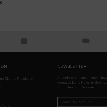
€
ION
NEWSLETTER
Abonniere den kostenlosen News
ine Dispute Resolution
verpasse keine News zu den ne
n
Produkten und Releases!
klärung