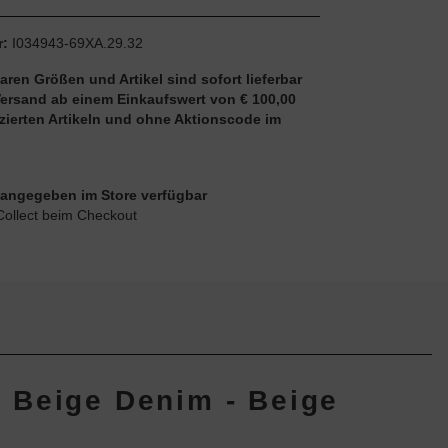
r:
I034943-69XA.29.32
aren Größen und Artikel sind sofort lieferbar
Versand ab einem Einkaufswert von € 100,00
uzierten Artikeln und ohne Aktionscode im
ie angegeben im Store verfügbar
Collect beim Checkout
l Beige Denim - Beige