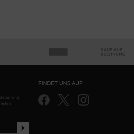
FINDET UNS AUF
letter und
uesten