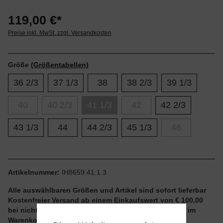
119,00 €*
Preise inkl. MwSt. zzgl. Versandkosten
Größe
(Größentabellen)
36 2/3
37 1/3
38
38 2/3
39 1/3
40
40 2/3
41 1/3
42
42 2/3
43 1/3
44
44 2/3
45 1/3
46
Artikelnummer:
IH8659.41.1.3
Alle auswählbaren Größen und Artikel sind sofort lieferbar
Kostenfreier Versand ab einem Einkaufswert von € 100,00
bei nicht reduzierten Artikeln und ohne Aktionscode im
Warenkorb