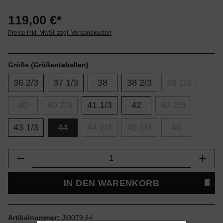
119,00 €*
Preise inkl. MwSt. zzgl. Versandkosten
Größe
(Größentabellen)
36 2/3
37 1/3
38
38 2/3
39 1/3
40
40 2/3
41 1/3
42
42 2/3
43 1/3
44
44 2/3
45 1/3
46
Produkt Anzahl: Gib den gewünschten Wert e
IN DEN WARENKORB
Artikelnummer:
JI0079.44