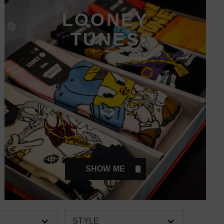
LOONEY
TUNES
SHOW ME
STYLE