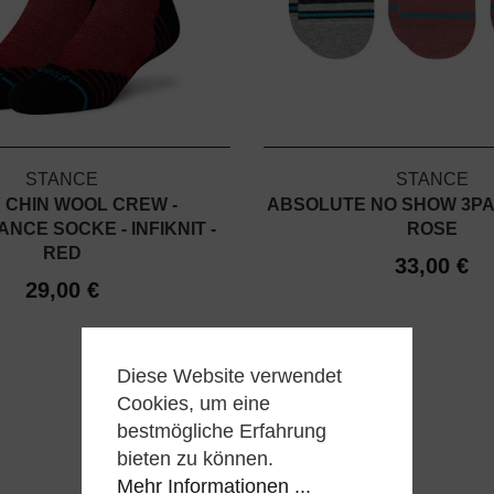
STANCE
STANCE
 CHIN WOOL CREW -
ABSOLUTE NO SHOW 3PA
NCE SOCKE - INFIKNIT -
ROSE
RED
33,00 €
29,00 €
Diese Website verwendet
Cookies, um eine
bestmögliche Erfahrung
bieten zu können.
Mehr Informationen ...