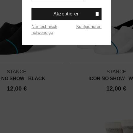
Akzeptieren
Nur technisch
Konfigurieren
notwendige
STANCE
STANCE
 NO SHOW - BLACK
ICON NO SHOW - W
12,00 €
12,00 €