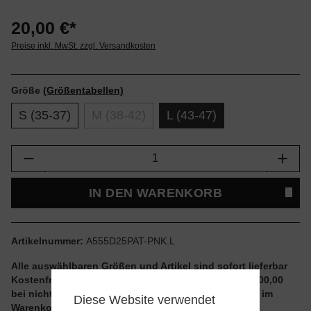
20,00 €*
Preise inkl. MwSt. zzgl. Versandkosten
Größe
(Größentabellen)
S (35-37)
M (38-42)
L (43-47)
Produkt Anzahl: Gib den gewünschten Wert e
IN DEN WARENKORB
Artikelnummer:
A555D25PAT-PNK.L
Alle auswählbaren Größen und Artikel sind sofort lieferbar
Kostenfreier Versand ab einem Einkaufswert von € 100,00
bei nicht reduzierten Artikeln und ohne Aktionscode im
Diese Website verwendet
Warenkorb