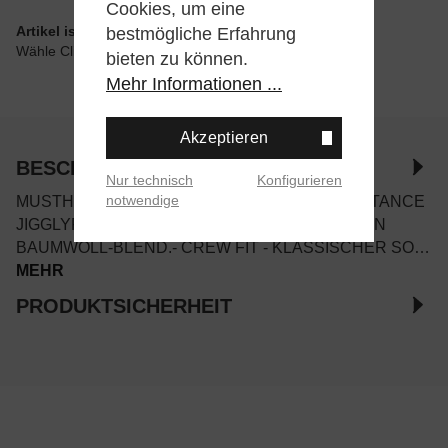
Cookies, um eine
Artikel ist wie angegeben im Store verfügbar
bestmögliche Erfahrung
Wähle Click & Collect beim Checkout
bieten zu können.
Mehr Informationen ...
Akzeptieren
BESCHREIBUNG
Nur technisch
Konfigurieren
notwendige
MUSTHAVE FÜR ALLE POKEMON FANS! DIE STANCE
JIGGLYPUFF CREW SOCKE IN KOMFORTABLEN
BAUMWOLL-BLEND.- CREW FIT - KLASSISCHER SO…
MEHR
PRODUKTSICHERHEIT