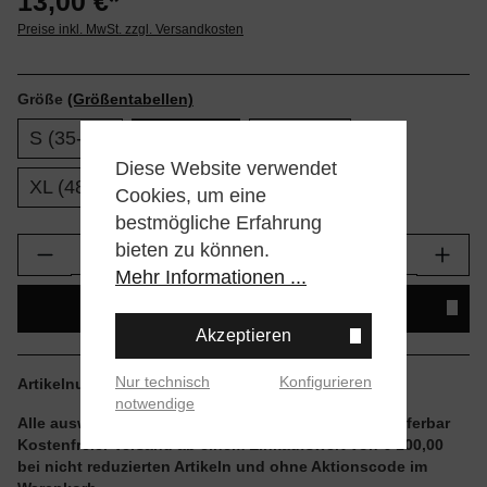
13,00 €*
Preise inkl. MwSt. zzgl. Versandkosten
Größe
(Größentabellen)
S (35-37)
M (38-42)
L (43-47)
Diese Website verwendet
XL (48-51)
Cookies, um eine
bestmögliche Erfahrung
Produkt Anzahl: Gib den gewünschten Wert e
bieten zu können.
Mehr Informationen ...
IN DEN WARENKORB
Akzeptieren
Nur technisch
Konfigurieren
Artikelnummer:
M311D14ICO-BLW.M
notwendige
Alle auswählbaren Größen und Artikel sind sofort lieferbar
Kostenfreier Versand ab einem Einkaufswert von € 100,00
bei nicht reduzierten Artikeln und ohne Aktionscode im