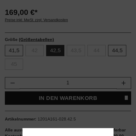
169,00 €*
Preise inkl. MwSt. zzgl. Versandkosten
Größe
(Größentabellen)
41,5
42
42,5
43,5
44
44,5
45
Produkt Anzahl: Gib den gewünschten Wert e
IN DEN WARENKORB
Artikelnummer:
1201A161-028.42.5
Alle auswählbaren Größen und Artikel sind sofort lieferbar
Kostenfreier Versand ab einem Einkaufswert von € 100,00