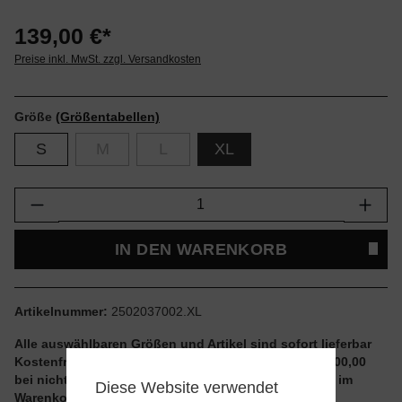
139,00 €*
Preise inkl. MwSt. zzgl. Versandkosten
Größe
(Größentabellen)
S
M
L
XL
Produkt Anzahl: Gib den gewünschten Wert e
IN DEN WARENKORB
Artikelnummer:
2502037002.XL
Alle auswählbaren Größen und Artikel sind sofort lieferbar
Kostenfreier Versand ab einem Einkaufswert von € 100,00
bei nicht reduzierten Artikeln und ohne Aktionscode im
Diese Website verwendet
Warenkorb