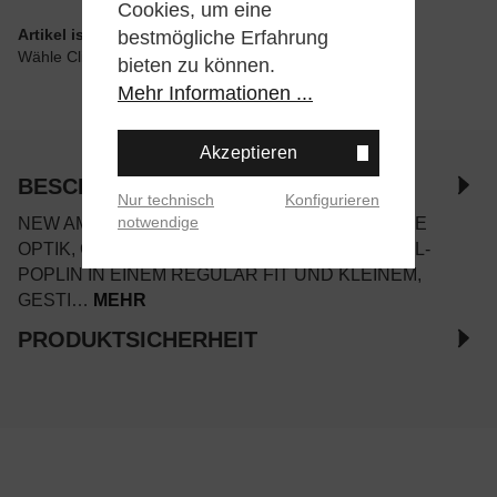
Cookies, um eine
Artikel ist wie angegeben im Store verfügbar
bestmögliche Erfahrung
Wähle Click & Collect beim Checkout
bieten zu können.
Mehr Informationen ...
Akzeptieren
BESCHREIBUNG
Nur technisch
Konfigurieren
notwendige
NEW AMSTERDAM BEACH SHIRT IN PINSTRIPE
OPTIK, GEFERTIGT AUS LEICHTEM BAUMWOLL-
POPLIN IN EINEM REGULAR FIT UND KLEINEM,
GESTI…
MEHR
PRODUKTSICHERHEIT