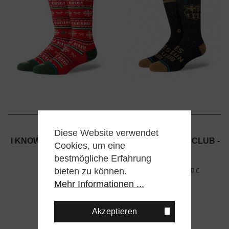
STANCE
STANCE
Diese Website verwendet
I KNOW HIM - ELF - RED
FC BARCELONA CLUB -
Cookies, um eine
BLACK
17,00 €
bestmögliche Erfahrung
9,00 €
bieten zu können.
17,00 €
Mehr Informationen ...
Akzeptieren