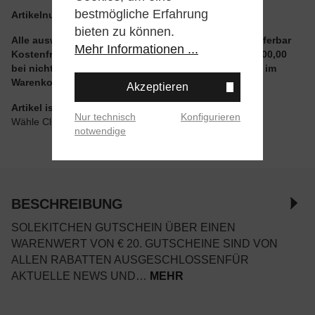
bestmögliche Erfahrung
Artikelnummer:
gts20
bieten zu können.
Alle auswählbaren Größen und Artikel sind sofort lieferbar
Mehr Informationen ...
Kostenfreier Versand ab einem Einkaufswert von € 100,00
bei nicht reduzierten Artikeln und ohne Aktionscode im
Warenkorb
Akzeptieren
Artikel ist wie angegeben im Store verfügbar
Nur technisch
Konfigurieren
Wähle Click & Collect beim Checkout
notwendige
BESCHREIBUNG
SOLEKITCHEN GUTSCHEIN ÜBER EINEN
WARENWERT VON € 20. GUTSCHEINE SIND VON
ALLEN RABATTEN AUSGESCHLOSSENFÜR
AKTUELLE NEWS UND…
MEHR