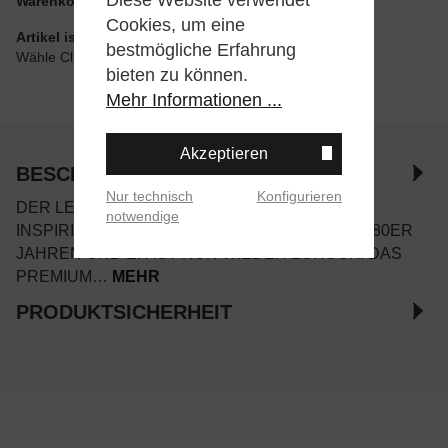
Warenkorb
Cookies, um eine
Artikel ist wie angegeben im Store verfügbar
bestmögliche Erfahrung
Wähle Click & Collect beim Checkout
bieten zu können.
Mehr Informationen ...
Akzeptieren
BESCHREIBUNG
Nur technisch
Konfigurieren
DER LEGENDÄRE NEW BALANCE 878 IST
notwendige
INSPIRIERT VON LAUFSCHUHEN AUS DEN 1980ER
JAHREN UND ER IST NUN WIEDER ZURÜCK. DAS
PREMIUM…
MEHR
PRODUKTSICHERHEIT