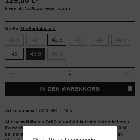
129,00 €*
Preise inkl. MwSt. zzgl. Versandkosten
Größe
(Größentabellen)
41,5
42
42,5
43
44
44,5
45
45,5
46,5
Produkt Anzahl: Gib den gewünschten Wert e
IN DEN WARENKORB
Artikelnummer:
CM878MT1.45.5
Alle auswählbaren Größen und Artikel sind sofort lieferbar
Kostenfreier Versand ab einem Einkaufswert von € 100,00
bei nicht reduzierten Artikeln und ohne Aktionscode im
Diese Website verwendet