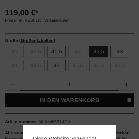
119,00 €*
Preise inkl. MwSt. zzgl. Versandkosten
Größe
(Größentabellen)
40
40,5
41,5
42
42,5
43
44
44,5
45
45,5
46,5
47,5
Produkt Anzahl: Gib den gewünschten Wert e
IN DEN WARENKORB
Artikelnummer:
ML574EVN.42.5
Alle auswählbaren Größen und Artikel sind sofort lieferbar
Diese Website verwendet
Kostenfreier Versand ab einem Einkaufswert von € 100,00