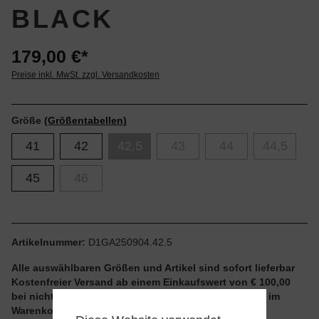
BLACK
179,00 €*
Preise inkl. MwSt. zzgl. Versandkosten
Größe
(Größentabellen)
41
42
42,5
43
44
44,5
45
46
Artikelnummer:
D1GA250904.42.5
Alle auswählbaren Größen und Artikel sind sofort lieferbar
Kostenfreier Versand ab einem Einkaufswert von € 100,00
bei nicht reduzierten Artikeln und ohne Aktionscode im
Warenkorb