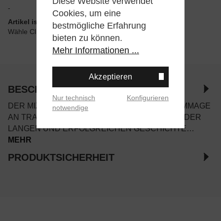
Diese Website verwendet
-
Cookies, um eine
Artikel ist wie angegeben im Store verfügbar
bestmögliche Erfahrung
Wähle Click & Collect beim Checkout
bieten zu können.
Mehr Informationen ...
Akzeptieren
BESCHREIBUNG
Nur technisch
Konfigurieren
DER MIZUNO WAVE RIDER BETA IST EINE HOMMAGE
notwendige
AN TRADITION UND INNOVATION. ER IST TEIL DER
LANGEN UND ERFOLGREICHEN GESCHICHTE…
MEHR
PRODUKTSICHERHEIT