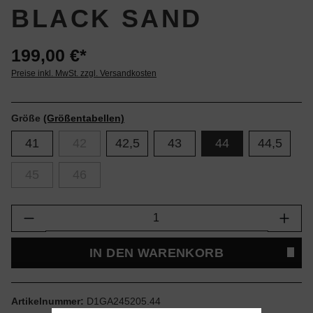
BLACK SAND
199,00 €*
Preise inkl. MwSt. zzgl. Versandkosten
Größe
(Größentabellen)
41
42
42,5
43
44
44,5
45
46
Produkt Anzahl: Gib den gewünschten Wert e
IN DEN WARENKORB
Artikelnummer:
D1GA245205.44