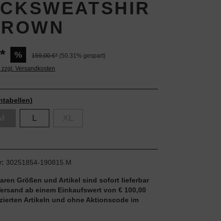
ICKSWEATSHIR
 BROWN
*
%
159,00 €*
(50.31% gespart)
. zzgl. Versandkosten
ntabellen)
M
L
XL
r:
30251854-190815.M
aren Größen und Artikel sind sofort lieferbar
Versand ab einem Einkaufswert von € 100,00
uzierten Artikeln und ohne Aktionscode im