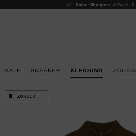
Sicher Shoppen
mit PayPal & 
 springen
Zur Hauptnavigation springen
SALE
SNEAKER
KLEIDUNG
ACCES
ZURÜCK