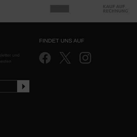
FINDET UNS AUF
letter und
uesten