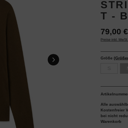
STR
T -
79,00 €
Preise inkl. MwSt
Größe
(Größe
S
Artikelnumme
Alle auswählb
Kostenfreier 
bei nicht red
Warenkorb