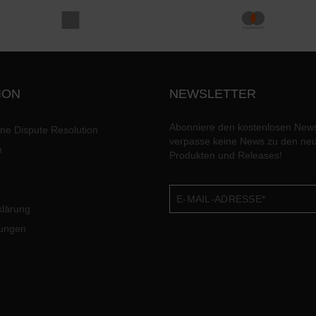
ION
NEWSLETTER
Abonniere den kostenlosen News
ine Dispute Resolution
verpasse keine News zu den ne
n
Produkten und Releases!
klärung
lungen