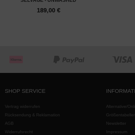
SELVAGE - UNWASHED
189,00 €
SHOP SERVICE
INFORMAT
Vertrag widerrufen
Alternative/Onl
Rücksendung & Reklamation
Größentabelle
AGB
Newsletter
Widerrufsrecht
Impressum