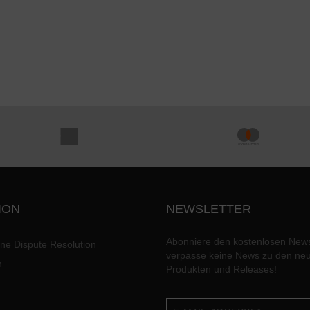
ION
NEWSLETTER
Abonniere den kostenlosen News
ine Dispute Resolution
verpasse keine News zu den ne
n
Produkten und Releases!