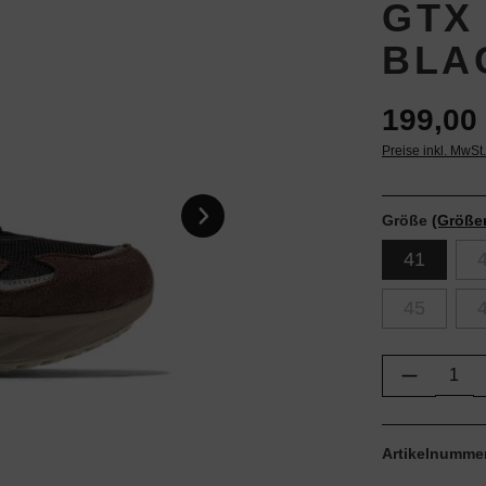
GTX 
BLA
199,00 
Preise inkl. MwSt
Größe
(Größe
41
45
Produkt 
Artikelnumme