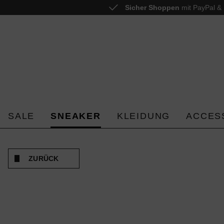
Sicher Shoppen
mit PayPal & 
 springen
Zur Hauptnavigation springen
SALE
SNEAKER
KLEIDUNG
ACCES
ZURÜCK