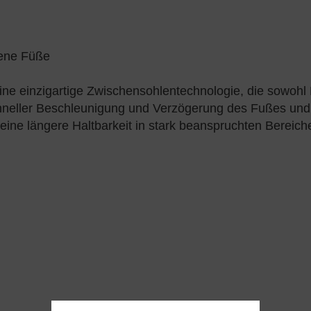
kene Füße
ine einzigartige Zwischensohlentechnologie, die sowohl 
neller Beschleunigung und Verzögerung des Fußes und l
ine längere Haltbarkeit in stark beanspruchten Bereiche