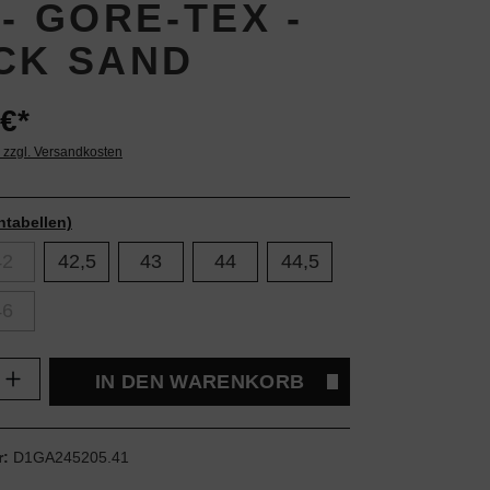
- GORE-TEX -
CK SAND
€*
. zzgl. Versandkosten
ntabellen)
42
42,5
43
44
44,5
46
Anzahl: Gib den gewünschten Wert ein oder
IN DEN WARENKORB
r:
D1GA245205.41