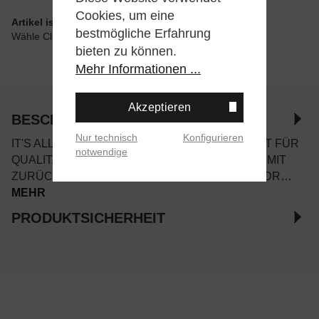
Cookies, um eine
Artikel ist wie angegeben im Store verfügbar
bestmögliche Erfahrung
Wähle Click & Collect beim Checkout
bieten zu können.
Mehr Informationen ...
Akzeptieren
BESCHREIBUNG
Nur technisch
Konfigurieren
IT'S ALL ABOUT THE BASICS! REGARDS STEHT FÜR
notwendige
QUALITATIV EXTREM HOCHWERTIGE BASICS MIT
ZURÜCKHALTENDEM LABELING FÜR EINEN "DR…
MEHR
PRODUKTSICHERHEIT