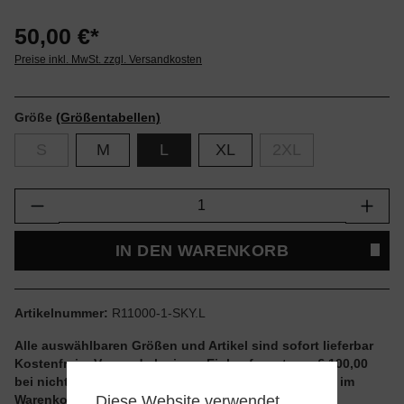
50,00 €*
Preise inkl. MwSt. zzgl. Versandkosten
Größe
(Größentabellen)
S
M
L
XL
2XL
Produkt Anzahl: Gib den gewünschten Wert e
IN DEN WARENKORB
Artikelnummer:
R11000-1-SKY.L
Alle auswählbaren Größen und Artikel sind sofort lieferbar
Kostenfreier Versand ab einem Einkaufswert von € 100,00
bei nicht reduzierten Artikeln und ohne Aktionscode im
Diese Website verwendet
Warenkorb