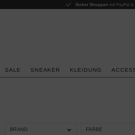
Sicher Shoppen
mit PayPal & 
 springen
Zur Hauptnavigation springen
SALE
SNEAKER
KLEIDUNG
ACCES
BRAND
FARBE