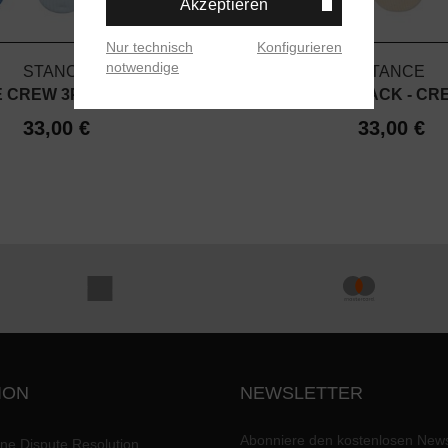
Akzeptieren
Nur technisch
Konfigurieren
notwendige
STANCE
STANCE
 CREW 3PACK - NAVY
FRED CREW 3PACK - CR
33,00 €
33,00 €
ION
NEWSLETTER
Abonniere den kostenlosen News
ine Dispute Resolution