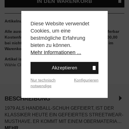
IN DEN WARENKORB
Artikelnummer:
BD7632.42
Diese Website verwendet
Cookies, um eine
Alle auswählbaren Größen und Artikel sind sofort lieferbar
Kostenfreier Versand ab einem Einkaufswert von € 100,00
bestmögliche Erfahrung
bei nicht reduzierten Artikeln und ohne Aktionscode im
bieten zu können.
Warenkorb
Mehr Informationen ...
Artikel ist wie angegeben im Store verfügbar
Wähle Click & Collect beim Checkout
Akzeptieren
Nur technisch
Konfigurieren
notwendige
BESCHREIBUNG
1979 ALS HANDBALL-SCHUH GEFEIERT, IST DER
KLASSIKER HEUTE EIN GEFEIERTES STREETWEAR-
MUSTHAVE. ER KOMMT MIT EINEM OBERMATERIA…
MEHR