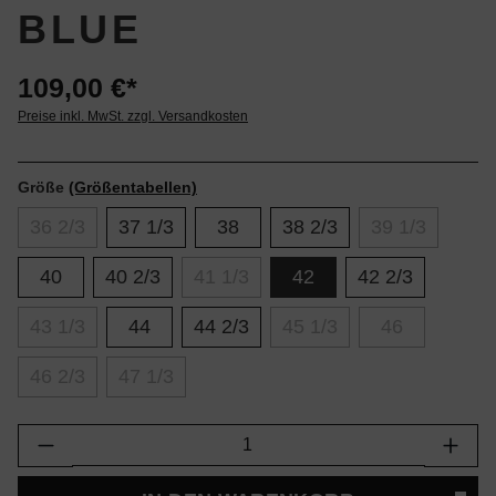
BLUE
109,00 €*
Preise inkl. MwSt. zzgl. Versandkosten
Größe
(Größentabellen)
36 2/3
37 1/3
38
38 2/3
39 1/3
40
40 2/3
41 1/3
42
42 2/3
43 1/3
44
44 2/3
45 1/3
46
46 2/3
47 1/3
Produkt Anzahl: Gib den gewünschten Wert e