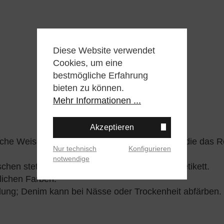
Diese Website verwendet
Cookies, um eine
bestmögliche Erfahrung
bieten zu können.
Mehr Informationen ...
Akzeptieren
iche Weise eine Farbverblassung durchlaufen, die das Re
Nur technisch
Konfigurieren
notwendige
hen stets die Pflegehinweise auf dem Pflegeetikett.
nlichen Farben.
eidung; Denim kann bei Nässe oder Trockenheit abfärben.