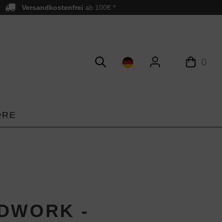
Versandkostenfrei
ab 100€ *
0
ORE
DWORK -