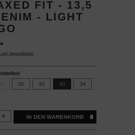
XED FIT - 13,5
ENIM - LIGHT
IGO
*
. zzgl. Versandkosten
ntabellen)
30
31
32
33
34
Anzahl: Gib den gewünschten Wert ein oder
IN DEN WARENKORB