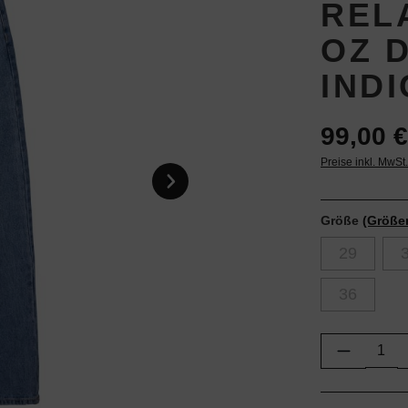
RELA
OZ D
IND
99,00 €
Preise inkl. MwSt
Größe
(Größe
29
36
Produkt 