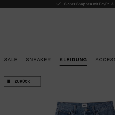
Sicher Shoppen
mit PayPal & 
 springen
Zur Hauptnavigation springen
SALE
SNEAKER
KLEIDUNG
ACCES
ZURÜCK