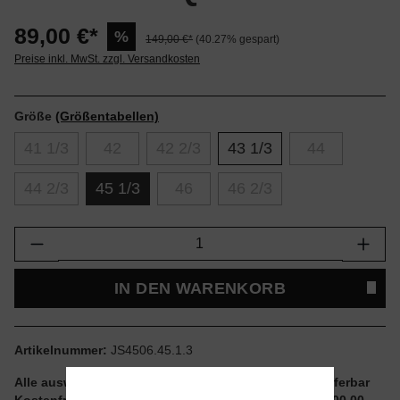
89,00 €*
%
149,00 €*
(40.27% gespart)
Preise inkl. MwSt. zzgl. Versandkosten
Größe
(Größentabellen)
41 1/3
42
42 2/3
43 1/3
44
44 2/3
45 1/3
46
46 2/3
Produkt Anzahl: Gib den gewünschten Wert e
IN DEN WARENKORB
Artikelnummer:
JS4506.45.1.3
Alle auswählbaren Größen und Artikel sind sofort lieferbar
Kostenfreier Versand ab einem Einkaufswert von € 100,00