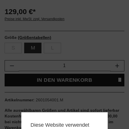
129,00 €*
Preise inkl. MwSt. zzgl. Versandkosten
Größe
(Größentabellen)
S
M
L
Produkt Anzahl: Gib den gewünschten Wert e
IN DEN WARENKORB
Artikelnummer:
2601054001.M
Alle auswählbaren Größen und Artikel sind sofort lieferbar
Kostenfreier Versand ab einem Einkaufswert von € 100,00
bei nicht reduzierten Artikeln und ohne Aktionscode im
Diese Website verwendet
Warenkorb