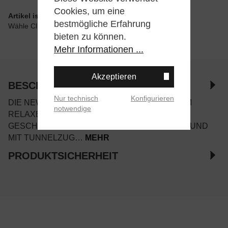
Cookies, um eine
Artikel ist wie angegeben im Store verfügbar
bestmögliche Erfahrung
Wähle Click & Collect beim Checkout
bieten zu können.
Mehr Informationen ...
Akzeptieren
BESCHREIBUNG
Nur technisch
Konfigurieren
DIE NEW AMSTERDAM WORK PANT KOMMT IM
notwendige
RELAXED-FIT MIT EINEM NACH GERADE
GESCHNITTENEM BEIN UND ELASTISCHEM BUND
MIT TUNNELZUG…
MEHR
PRODUKTSICHERHEIT