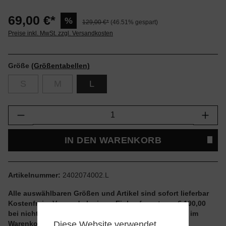
69,00 €*
%
129,00 €*
(46.51% gespart)
Preise inkl. MwSt. zzgl. Versandkosten
Größe
(Größentabellen)
S
M
L
Produkt Anzahl: Gib den gewünschten Wert e
IN DEN WARENKORB
Artikelnummer:
2402074002.L
Alle auswählbaren Größen und Artikel sind sofort lieferbar
Kostenfreier Versand ab einem Einkaufswert von € 100,00
bei nicht reduzierten Artikeln und ohne Aktionscode im
Diese Website verwendet
Warenkorb