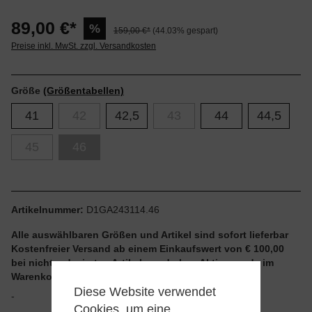
89,00 €*
%
159,00 €*
(44.03% gespart)
Preise inkl. MwSt. zzgl. Versandkosten
Größe
(Größentabellen)
41
42
42,5
43
44
44,5
45
46
Artikelnummer:
D1GA243114.46
Alle auswählbaren Größen und Artikel sind sofort lieferbar
Kostenfreier Versand ab einem Einkaufswert von € 100,00
bei nicht reduzierten Artikeln und ohne Aktionscode im
Warenkorb
Diese Website verwendet
-
Cookies, um eine