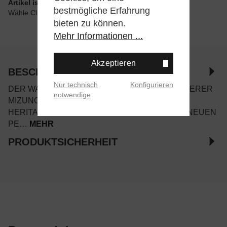
Artikel ist wie angegeben im Store verfügbar
bestmögliche Erfahrung
Wähle Click & Collect beim Checkout
bieten zu können.
Mehr Informationen ...
Akzeptieren
BESCHREIBUNG
Nur technisch
Konfigurieren
DER WAVE RIDER 10 SPIEGELT WIE KEIN ANDERER
notwendige
MIZUNO SNEAKER DIE BALANCE ZWISCHEN
HERITAGE UND DEM STREBEN NACH EINER NEUEN
PE…
MEHR
PRODUKTSICHERHEIT