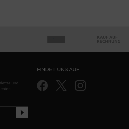
FINDET UNS AUF
letter und
uesten