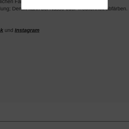
nlichen Farben.
eidung; Denim kann bei Nässe oder Trockenheit abfärben.
ok
und
Instagram