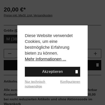
20,00 €*
Preise inkl. MwSt. zzgl. Versandkosten
Größe
(Größentabellen)
Diese Website verwendet
M (38-42)
L (43-47)
Cookies, um eine
bestmögliche Erfahrung
Produkt Anzahl: Gib den gewünschten Wert e
bieten zu können.
Mehr Informationen ...
IN DEN WARENKORB
Akzeptieren
Artikelnummer:
A555D25SNA-MUL.M
Nur technisch
Konfigurieren
notwendige
Alle auswählbaren Größen und Artikel sind sofort lieferbar
Kostenfreier Versand ab einem Einkaufswert von € 100,00
bei nicht reduzierten Artikeln und ohne Aktionscode im
Warenkorb