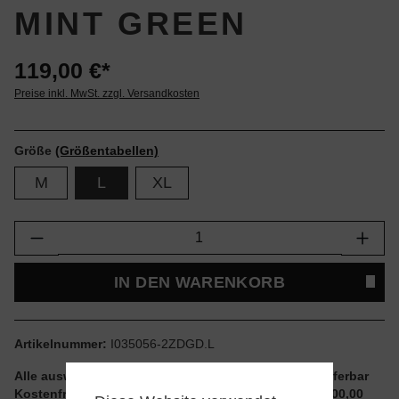
MINT GREEN
119,00 €*
Preise inkl. MwSt. zzgl. Versandkosten
Größe
(Größentabellen)
M
L
XL
Produkt Anzahl: Gib den gewünschten Wert e
IN DEN WARENKORB
Artikelnummer:
I035056-2ZDGD.L
Alle auswählbaren Größen und Artikel sind sofort lieferbar
Kostenfreier Versand ab einem Einkaufswert von € 100,00