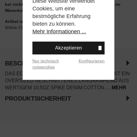
Diese Website verwendet
bei nicht reduzierten Artikeln und ohne Aktionscode im
Cookies, um eine
Warenkorb
bestmögliche Erfahrung
Artikel ist wie angegeben im Store verfügbar
bieten zu können.
Wähle Click & Collect beim Checkout
Mehr Informationen ...
Akzeptieren
Nur technisch
Konfigurieren
BESCHREIBUNG
notwendige
DAS EDWIN SEBASTIAN SPIKE DENIM SHIRT IST EIN
OVERSIZED GESCHNITTENES LANGARMHEMD AUS
WERTIGEM 10,5OZ SPIKE DENIM COTTON.…
MEHR
PRODUKTSICHERHEIT