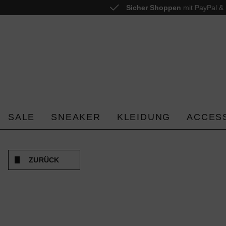
Sicher Shoppen
mit PayPal & 
 springen
Zur Hauptnavigation springen
SALE
SNEAKER
KLEIDUNG
ACCES
ZURÜCK