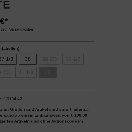
TE
€*
. zzgl. Versandkosten
ntabellen)
37 1/3
38
38 2/3
39 1/3
 2/3
41 1/3
42
r:
JI3194.42
aren Größen und Artikel sind sofort lieferbar
Versand ab einem Einkaufswert von € 100,00
uzierten Artikeln und ohne Aktionscode im