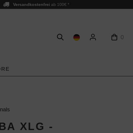
Versandkostenfrei
ab 100€ *
0
ORE
inals
BA XLG -