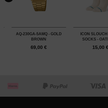
W
AQ-230GA-5AMQ - GOLD
ICON SLOUCH
BROWN
SOCKS - OA
69,00 €
15,00 