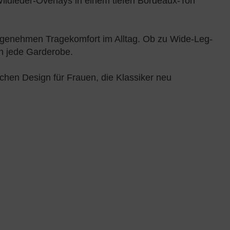
Wildleder-Overlays in einem tiefen Bordeaux-Ton
 angenehmen Tragekomfort im Alltag. Ob zu Wide-Leg-
 in jede Garderobe.
hen Design für Frauen, die Klassiker neu