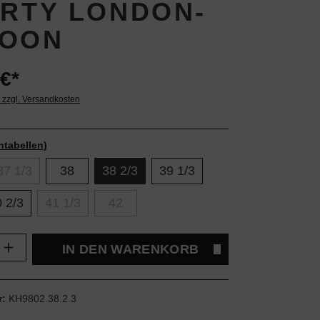
ERTY LONDON-
OON
€*
. zzgl. Versandkosten
ntabellen)
37 1/3
38
38 2/3
39 1/3
 2/3
41 1/3
42
Anzahl: Gib den gewünschten Wert ein oder
IN DEN WARENKORB
r:
KH9802.38.2.3