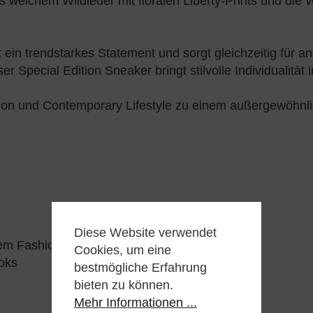
 weichem Wildleder mit floralen Liberty-Prints und die 
 ein trendstarkes Statement und sorgt gleichzeitig für
r Special Edition Sneaker bringt stilvolle Individualität
ion und Contemporary Lifestyle zu einem außergewöhnlic
Diese Website verwendet
em Fashion-Statement
Cookies, um eine
ooks
bestmögliche Erfahrung
bieten zu können.
Mehr Informationen ...