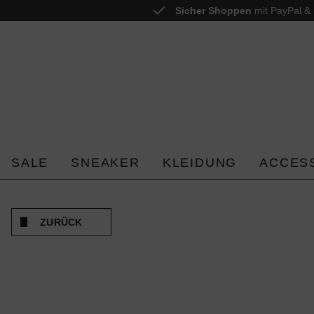
Sicher Shoppen
mit PayPal & 
 springen
Zur Hauptnavigation springen
SALE
SNEAKER
KLEIDUNG
ACCES
ZURÜCK