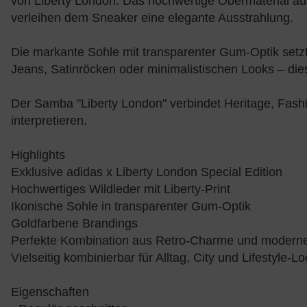
von Liberty London. Das hochwertige Obermaterial aus
verleihen dem Sneaker eine elegante Ausstrahlung.
Die markante Sohle mit transparenter Gum-Optik setzt
Jeans, Satinröcken oder minimalistischen Looks – diese
Der Samba "Liberty London" verbindet Heritage, Fash
interpretieren.
Highlights
Exklusive adidas x Liberty London Special Edition
Hochwertiges Wildleder mit Liberty-Print
Ikonische Sohle in transparenter Gum-Optik
Goldfarbene Brandings
Perfekte Kombination aus Retro-Charme und modern
Vielseitig kombinierbar für Alltag, City und Lifestyle-L
Eigenschaften