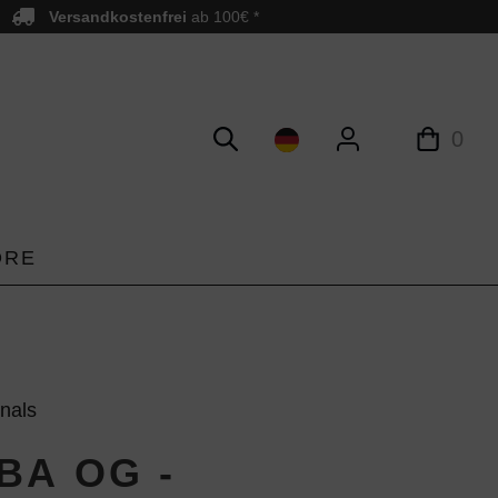
Versandkostenfrei
ab 100€ *
0
ORE
inals
BA OG -