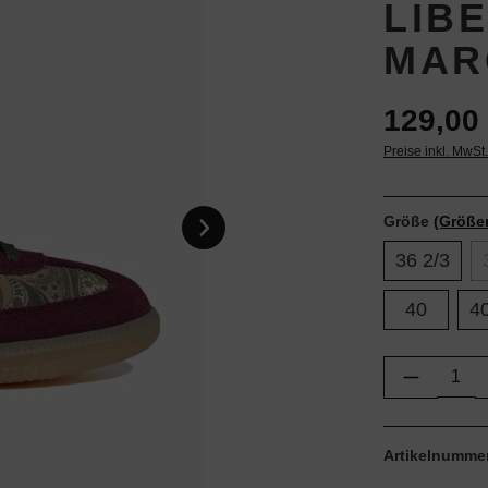
LIB
MAR
129,00 
Preise inkl. MwSt
Größe
(Größe
36 2/3
40
40
Produkt 
Artikelnumme