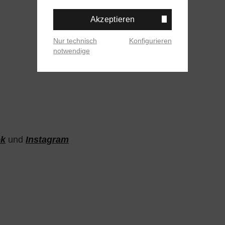
Akzeptieren
Nur technisch
Konfigurieren
notwendige
ok
und
Instagram