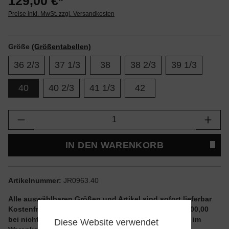
129,00 €*
Preise inkl. MwSt. zzgl. Versandkosten
Größe
(Größentabellen)
36 2/3
37 1/3
38
38 2/3
39 1/3
40
40 2/3
41 1/3
42
Produkt Anzahl: Gib den gewünschten Wert e
IN DEN WARENKORB
Artikelnummer:
JR0963.40
Alle auswählbaren Größen und Artikel sind sofort lieferbar
Kostenfreier Versand ab einem Einkaufswert von € 100,00
bei nicht reduzierten Artikeln und ohne Aktionscode im
Diese Website verwendet