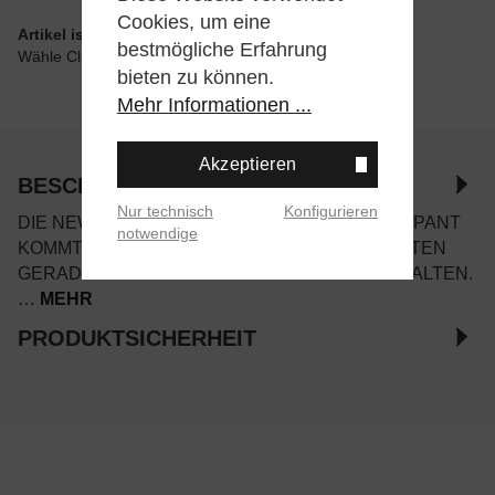
Cookies, um eine
Artikel ist wie angegeben im Store verfügbar
bestmögliche Erfahrung
Wähle Click & Collect beim Checkout
bieten zu können.
Mehr Informationen ...
Akzeptieren
BESCHREIBUNG
Nur technisch
Konfigurieren
DIE NEW AMSTERDAM REWORKED PLEATED PANT
notwendige
KOMMT IM RELAXED-FIT MIT EINEM NACH UNTEN
GERADE GESCHNITTENEM BEIN UND BUNDFALTEN.
…
MEHR
PRODUKTSICHERHEIT