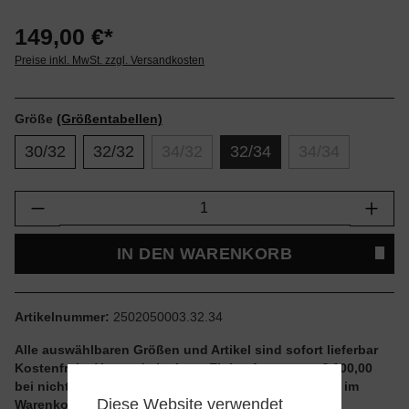
149,00 €*
Preise inkl. MwSt. zzgl. Versandkosten
Größe
(Größentabellen)
30/32
32/32
34/32
32/34
34/34
Produkt Anzahl: Gib den gewünschten Wert e
IN DEN WARENKORB
Artikelnummer:
2502050003.32.34
Alle auswählbaren Größen und Artikel sind sofort lieferbar
Kostenfreier Versand ab einem Einkaufswert von € 100,00
bei nicht reduzierten Artikeln und ohne Aktionscode im
Diese Website verwendet
Warenkorb