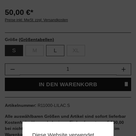
50,00 €*
Preise inkl. MwSt. zzgl. Versandkosten
Größe
(Größentabellen)
S
M
L
XL
Produkt Anzahl: Gib den gewünschten Wert e
IN DEN WARENKORB
Artikelnummer:
R11000-LILAC.S
Alle auswählbaren Größen und Artikel sind sofort lieferbar
Kostenfreier Versand ab einem Einkaufswert von € 100,00
bei nicht reduzierten Artikeln und ohne Aktionscode im
Diese Website verwendet
Warenkorb