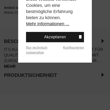
Cookies, um eine
Artikel ist wie angegeben im Store verfügbar
bestmögliche Erfahrung
Wähle Click & Collect beim Checkout
bieten zu können.
Mehr Informationen ...
Akzeptieren
BESCHREIBUNG
Nur technisch
Konfigurieren
IT'S ALL ABOUT THE BASICS! REGARDS STEHT FÜR
notwendige
QUALITATIV EXTREM HOCHWERTIGE BASICS MIT
ZURÜCKHALTENDEM LABELING FÜR EINEN "DR…
MEHR
PRODUKTSICHERHEIT