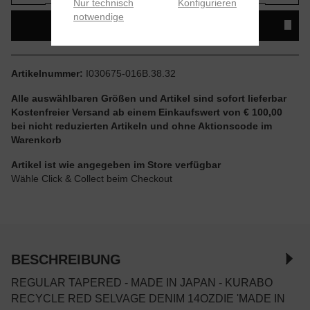
Nur technisch
Konfigurieren
notwendige
IN DEN WARENKORB
Artikelnummer:
I030675-016B.38.32
Alle auswählbaren Größen und Artikel sind sofort lieferbar
Kostenfreier Versand ab einem Einkaufswert von € 100,00
bei nicht reduzierten Artikeln und ohne Aktionscode im
Warenkorb
Artikel ist wie angegeben im Store verfügbar
Wähle Click & Collect beim Checkout
BESCHREIBUNG
REGULAR TAPERED - MADE IN JAPAN - KURABO
RECYCLE RED SELVAGE DENIM 14OZDIE 'MADE IN