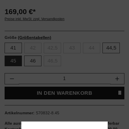
169,00 €*
Preise inkl. MwSt. zzgl. Versandkosten
Größe
(Größentabellen)
41
42
42,5
43
44
44,5
45
46
46,5
Produkt Anzahl: Gib den gewünschten Wert e
IN DEN WARENKORB
Artikelnummer:
S70832-8.45
Alle auswählbaren Größen und Artikel sind sofort lieferbar
Kostenfreier Versand ab einem Einkaufswert von € 100,00