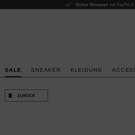
Sicher Shoppen
mit PayPal & 
 springen
Zur Hauptnavigation springen
SALE
SNEAKER
KLEIDUNG
ACCES
ZURÜCK