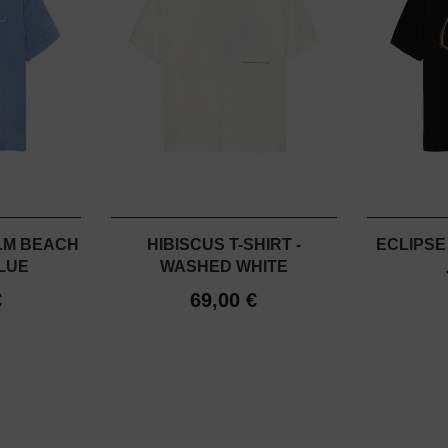
LM BEACH
HIBISCUS T-SHIRT -
ECLIPSE 
BLUE
WASHED WHITE
€
69,00 €