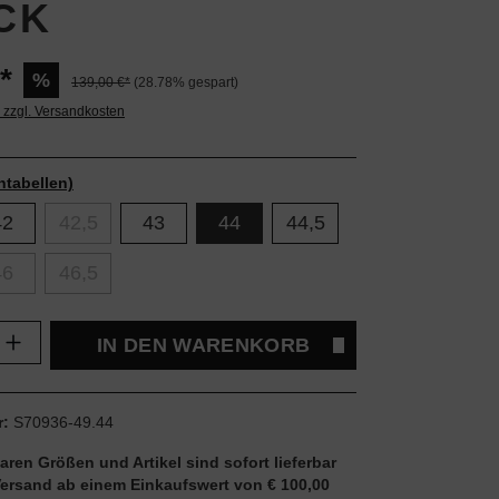
CK
*
%
139,00 €*
(28.78% gespart)
. zzgl. Versandkosten
ntabellen)
42
42,5
43
44
44,5
46
46,5
Anzahl: Gib den gewünschten Wert ein oder
IN DEN WARENKORB
r:
S70936-49.44
aren Größen und Artikel sind sofort lieferbar
Versand ab einem Einkaufswert von € 100,00