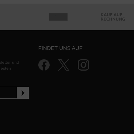
FINDET UNS AUF
letter und
uesten