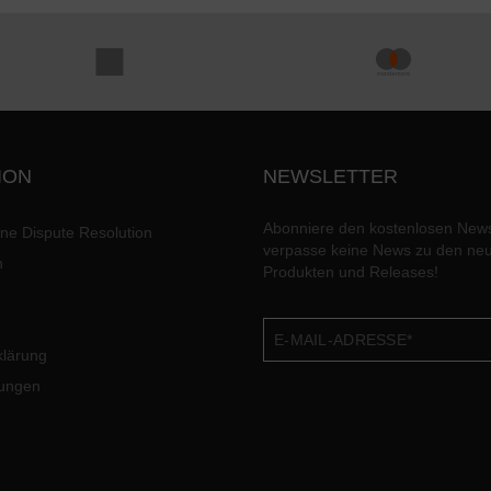
ION
NEWSLETTER
Abonniere den kostenlosen News
ine Dispute Resolution
verpasse keine News zu den ne
n
Produkten und Releases!
klärung
lungen