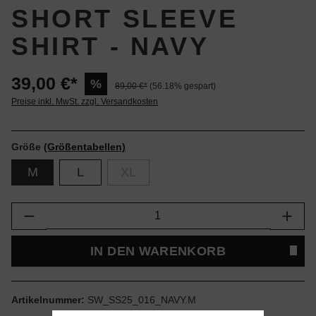
SHORT SLEEVE
SHIRT - NAVY
39,00 €*
%
89,00 €*
(56.18% gespart)
Preise inkl. MwSt. zzgl. Versandkosten
Größe
(Größentabellen)
M
L
XL
Produkt Anzahl: Gib den gewünschten Wert e
IN DEN WARENKORB
Artikelnummer:
SW_SS25_016_NAVY.M