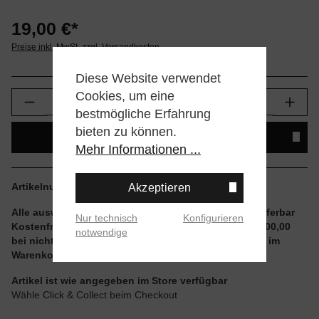
19,00 €*
Preise inkl. MwSt. zzgl. Versandkosten
Diese Website verwendet
Cookies, um eine
Produkt Anzahl: Gib den gewünschten Wert e
bestmögliche Erfahrung
bieten zu können.
IN DEN WARENKORB
Mehr Informationen ...
Artikelnummer:
I032679-0267
Akzeptieren
Alle auswählbaren Größen und Artikel sind sofort lieferbar
Nur technisch
Konfigurieren
Kostenfreier Versand ab einem Einkaufswert von € 100,00
notwendige
bei nicht reduzierten Artikeln und ohne Aktionscode im
Warenkorb
Artikel ist wie angegeben im Store verfügbar
Wähle Click & Collect beim Checkout