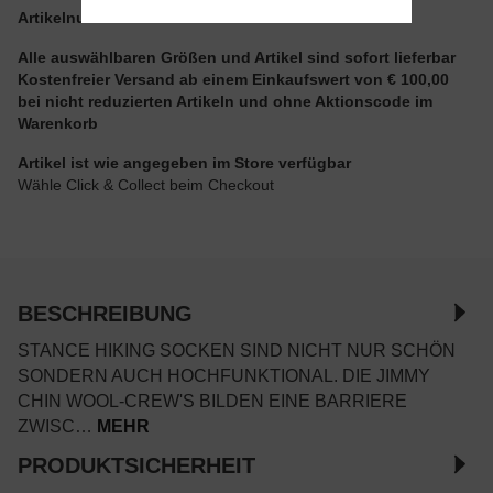
Artikelnummer:
A458C24JIM-RED.L
Alle auswählbaren Größen und Artikel sind sofort lieferbar
Kostenfreier Versand ab einem Einkaufswert von € 100,00
bei nicht reduzierten Artikeln und ohne Aktionscode im
Warenkorb
Artikel ist wie angegeben im Store verfügbar
Wähle Click & Collect beim Checkout
BESCHREIBUNG
STANCE HIKING SOCKEN SIND NICHT NUR SCHÖN
SONDERN AUCH HOCHFUNKTIONAL. DIE JIMMY
CHIN WOOL-CREW'S BILDEN EINE BARRIERE
ZWISC…
MEHR
PRODUKTSICHERHEIT