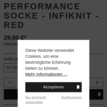
PERFORMANCE
SOCKE - INFIKNIT -
RED
29,00 €*
Preise inkl. MwSt. zzgl. Versandkosten
Diese Website verwendet
Cookies, um eine
Größe
(Größentabellen)
bestmögliche Erfahrung
M (38-42)
L (43-47)
bieten zu können.
Mehr Informationen ...
Produkt Anzahl: Gib den gewünschten Wert e
Akzeptieren
IN DEN WARENKORB
Nur technisch
Konfigurieren
notwendige