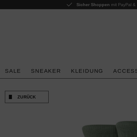
Sicher Shoppen
mit PayPal & 
 springen
Zur Hauptnavigation springen
SALE
SNEAKER
KLEIDUNG
ACCES
ZURÜCK