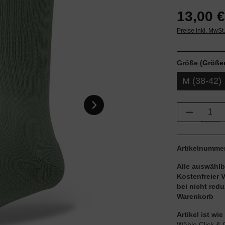
13,00 €
Preise inkl. MwSt
Größe
(Größe
M (38-42)
Produkt 
Artikelnumme
Alle auswählb
Kostenfreier 
bei nicht red
Warenkorb
Artikel ist w
Wähle Click & 