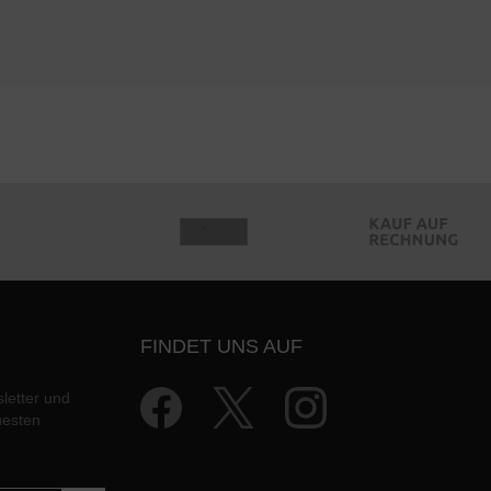
FINDET UNS AUF
letter und
uesten