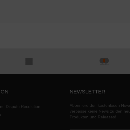
ION
NEWSLETTER
Abonniere den kostenlosen News
ine Dispute Resolution
verpasse keine News zu den ne
n
Produkten und Releases!