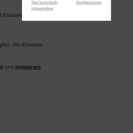
Nur technisch
Konfigurieren
notwendige
d Elastane
ylon, 3% Elastane
ok
und
Instagram