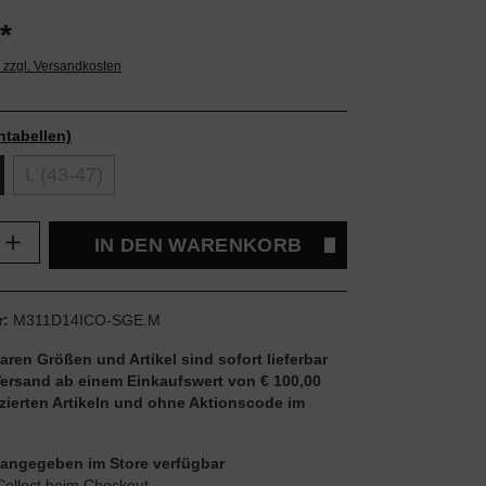
*
. zzgl. Versandkosten
ntabellen)
L (43-47)
Anzahl: Gib den gewünschten Wert ein oder
IN DEN WARENKORB
r:
M311D14ICO-SGE.M
aren Größen und Artikel sind sofort lieferbar
Versand ab einem Einkaufswert von € 100,00
uzierten Artikeln und ohne Aktionscode im
ie angegeben im Store verfügbar
Collect beim Checkout