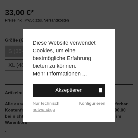
33,00 €*
Preise inkl. MwSt. zzgl. Versandkosten
Größe
(Größentabellen)
Diese Website verwendet
Cookies, um eine
S (35-37)
M (38-42)
L (43-47)
bestmögliche Erfahrung
XL (48-51)
bieten zu können.
Mehr Informationen ...
Akzeptieren
Artikelnummer:
M556D18ICP-WHT.S
Nur technisch
Konfigurieren
Alle auswählbaren Größen und Artikel sind sofort lieferbar
notwendige
Kostenfreier Versand ab einem Einkaufswert von € 100,00
bei nicht reduzierten Artikeln und ohne Aktionscode im
Warenkorb
-