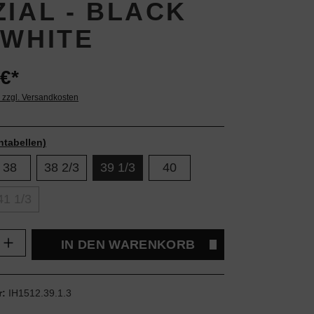
ZIAL - BLACK
 WHITE
€*
. zzgl. Versandkosten
ntabellen)
38
38 2/3
39 1/3
40
41 1/3
Anzahl: Gib den gewünschten Wert ein oder
IN DEN WARENKORB
r:
IH1512.39.1.3