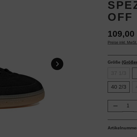
SPE
OFF
109,00 
Preise inkl. MwSt
Größe
(Größe
37 1/3
40 2/3
Produkt 
Artikelnumme