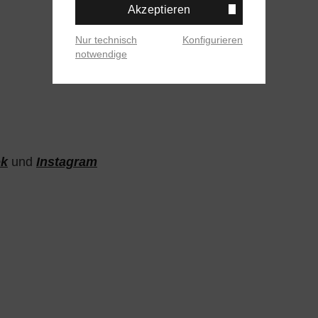
Akzeptieren
Nur technisch
Konfigurieren
notwendige
ok
und
Instagram