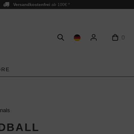
Versandkostenfrei
ab 100€ *
0
ORE
inals
DBALL