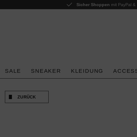
Sicher Shoppen
mit PayPal & 
 springen
Zur Hauptnavigation springen
SALE
SNEAKER
KLEIDUNG
ACCES
ZURÜCK