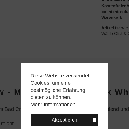
Alle auswählb
Kostenfreier 
bei nicht red
Warenkorb
Artikel ist w
Wähle Click & 
Diese Website verwendet
Cookies, um eine
bestmögliche Erfahrung
 - Marvel X-Men - Black Wh
bieten zu können.
Mehr Informationen ...
d vs Bad Crew Socke in komfortablen Baumwoll-Blend un
Akzeptieren
reicht