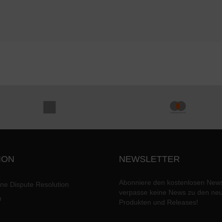
ION
NEWSLETTER
Abonniere den kostenlosen News
ine Dispute Resolution
verpasse keine News zu den ne
n
Produkten und Releases!