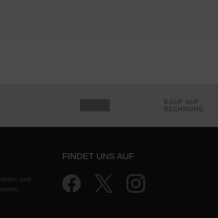
FINDET UNS AUF
letter und
uesten