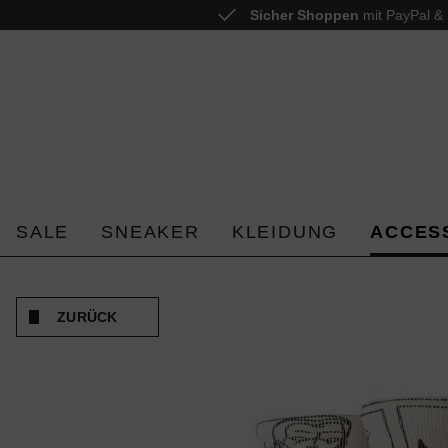
Sicher Shoppen
mit PayPal & 
 springen
Zur Hauptnavigation springen
SALE
SNEAKER
KLEIDUNG
ACCES
ZURÜCK