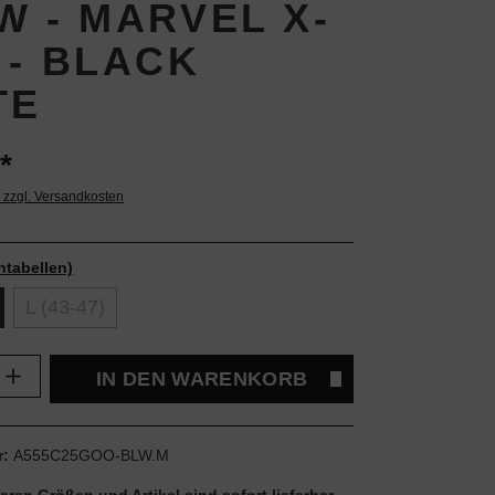
W - MARVEL X-
 - BLACK
TE
*
. zzgl. Versandkosten
ntabellen)
L (43-47)
Anzahl: Gib den gewünschten Wert ein oder
IN DEN WARENKORB
r:
A555C25GOO-BLW.M