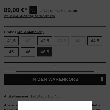
89,00 €*
%
149,00 €*
(40.27% gespart)
Preise inkl. MwSt. zzgl. Versandkosten
Größe
(Größentabellen)
41,5
42
42,5
43,5
44
44,5
45
46
46,5
Produkt Anzahl: Gib den gewünschten Wert e
IN DEN WARENKORB
Artikelnummer:
1203A733-100.46.5
Alle auswählbaren Größen und Artikel sind sofort lieferbar
Kostenfreier Versand ab einem Einkaufswert von € 100,00