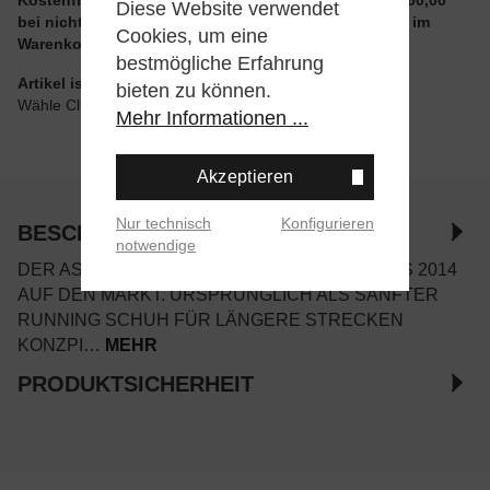
Diese Website verwendet
bei nicht reduzierten Artikeln und ohne Aktionscode im
Cookies, um eine
Warenkorb
bestmögliche Erfahrung
Artikel ist wie angegeben im Store verfügbar
bieten zu können.
Wähle Click & Collect beim Checkout
Mehr Informationen ...
Akzeptieren
Nur technisch
Konfigurieren
BESCHREIBUNG
notwendige
DER ASICS GEL-CUMULUS 16 KAM ERSTMALS 2014
AUF DEN MARKT. URSPRÜNGLICH ALS SANFTER
RUNNING SCHUH FÜR LÄNGERE STRECKEN
KONZPI…
MEHR
PRODUKTSICHERHEIT