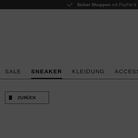
Sicher Shoppen
mit PayPal & 
 springen
Zur Hauptnavigation springen
SALE
SNEAKER
KLEIDUNG
ACCES
ZURÜCK