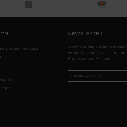
ION
NEWSLETTER
Abonniere den kostenlosen News
ine Dispute Resolution
verpasse keine News zu den ne
n
Produkten und Releases!
klärung
lungen