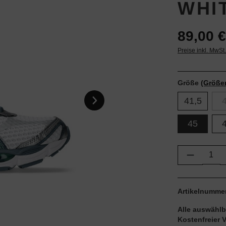
WHI
89,00 €
Preise inkl. MwSt
Größe
(Größe
41,5
45
Produkt 
Artikelnumme
Alle auswählb
Kostenfreier 