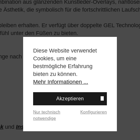
mbination aus glänzenden Kunstleder-Overlays, nahtlos
Ästhetik, die symbolisch für die fortschrittlichen Laufsc
eiben erhalten. Er verfügt über doppelte GEL Technol
hl unter den Füßen zu bieten.
Diese Website verwendet
änge nach vorne
Cookies, um eine
bestmögliche Erfahrung
bieten zu können.
Mehr Informationen ...
Akzeptieren
Nur technisch
Konfigurieren
notwendige
ok
und
Instagram