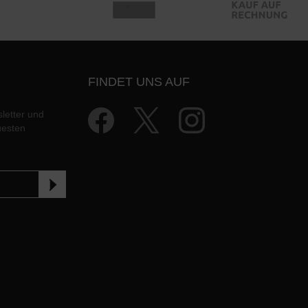
FINDET UNS AUF
letter und
uesten