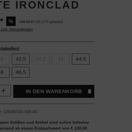
TE IRONCLAD
*
%
149,00 €*
(40.27% gespart)
. zzgl. Versandkosten
ntabellen)
42
42,5
43,5
44
44,5
46
46,5
Anzahl: Gib den gewünschten Wert ein oder
IN DEN WARENKORB
r:
1203A733-100.45
aren Größen und Artikel sind sofort lieferbar
Versand ab einem Einkaufswert von € 100,00